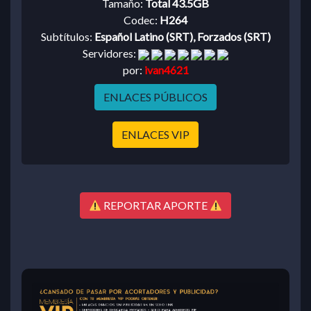
Tamaño:
Total 43.5GB
Codec:
H264
Subtítulos:
Español Latino (SRT), Forzados (SRT)
Servidores:
por:
ivan4621
ENLACES PÚBLICOS
ENLACES VIP
REPORTAR APORTE