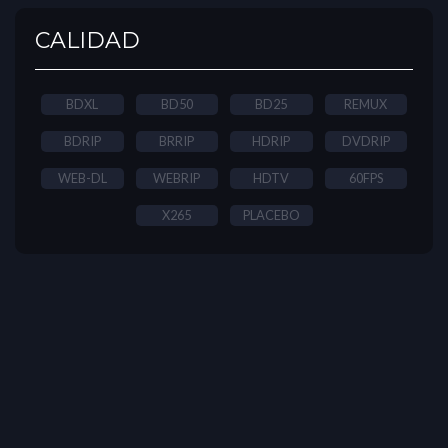
CALIDAD
BDXL
BD50
BD25
REMUX
BDRIP
BRRIP
HDRIP
DVDRIP
WEB-DL
WEBRIP
HDTV
60FPS
X265
PLACEBO