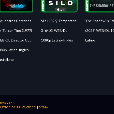
Silo (2026) Temporada
ncuentros Cercanos
The Shadow\’s E
3 [6/10] WEB-DL
l Tercer Tipo (1977)
(2025) WEB-DL 1
1080p Latino-Inglés
EB-DL Director Cut
Latino
080p Latino-Inglés-
astellano
y
BZK•90
LITICA DE PRIVACIDAD
|
DCMA