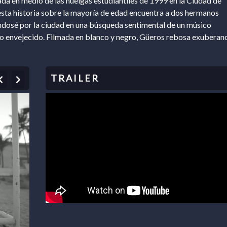
a en medio de las huelgas estudiantiles de 1999 en la Ciudad de
sta historia sobre la mayoría de edad encuentra a dos hermanos
dosé por la ciudad en una búsqueda sentimental de un músico
o envejecido. Filmada en blanco y negro, Güeros rebosa exuberan
Previous
Next