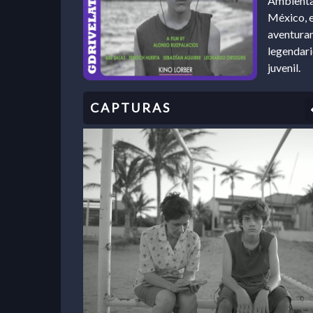
Ambientad
México, e
aventuran
legendari
juvenil.