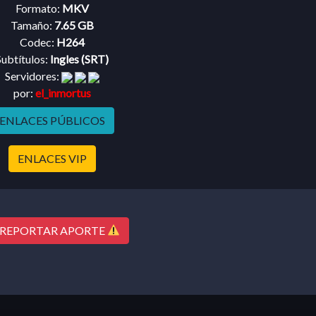
Formato:
MKV
Tamaño:
7.65 GB
Codec:
H264
Subtítulos:
Ingles (SRT)
Servidores:
por:
el_inmortus
ENLACES PÚBLICOS
ENLACES VIP
REPORTAR APORTE