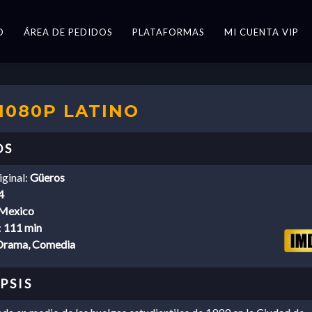
O
ÁREA DE PEDIDOS
PLATAFORMAS
MI CUENTA VIP
 1080P LATINO
iginal:
Güeros
4
Mexico
:
111 min
Drama, Comedia