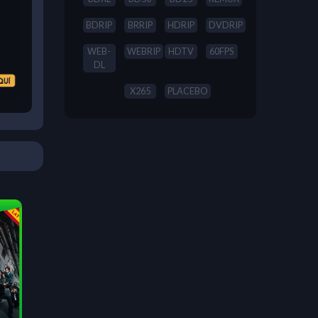
BDRIP
BRRIP
HDRIP
DVDRIP
WEB-
WEBRIP
HDTV
60FPS
DL
X265
PLACEBO