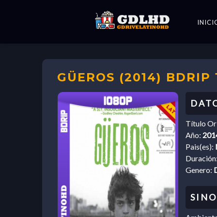
INICI
GÜEROS (2014) BDRIP
Título Or
Año:
201
Pais(es):
Duración
Genero: