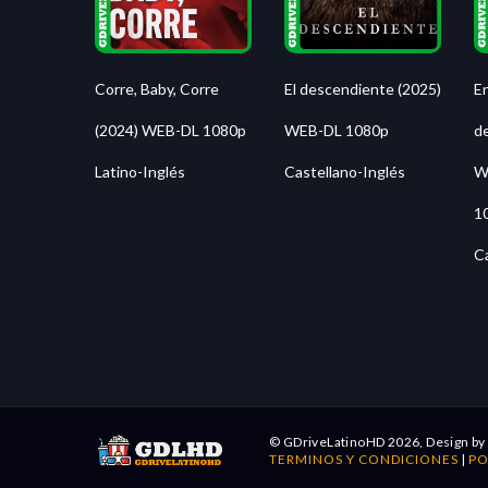
Corre, Baby, Corre
El descendiente (2025)
E
(2024) WEB-DL 1080p
WEB-DL 1080p
de
Latino-Inglés
Castellano-Inglés
W
1
C
© GDriveLatinoHD 2026, Design b
TERMINOS Y CONDICIONES
|
PO