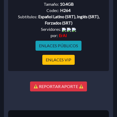
Tamaño:
10.4GB
Codec:
H264
Subtítulos:
Español Latino (SRT), Inglés (SRT),
Forzados (SRT)
Servidores:
por:
ErAl
ENLACES PÚBLICOS
ENLACES VIP
REPORTAR APORTE