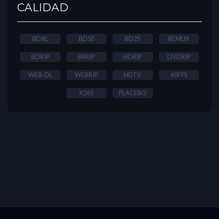
CALIDAD
BDXL
BD50
BD25
REMUX
BDRIP
BRRIP
HDRIP
DVDRIP
WEB-DL
WEBRIP
HDTV
60FPS
X265
PLACEBO