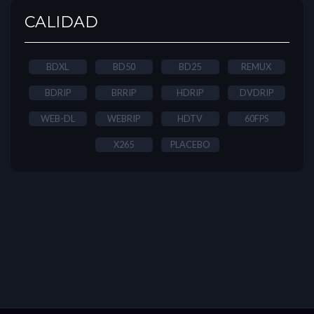
CALIDAD
BDXL
BD50
BD25
REMUX
BDRIP
BRRIP
HDRIP
DVDRIP
WEB-DL
WEBRIP
HDTV
60FPS
X265
PLACEBO