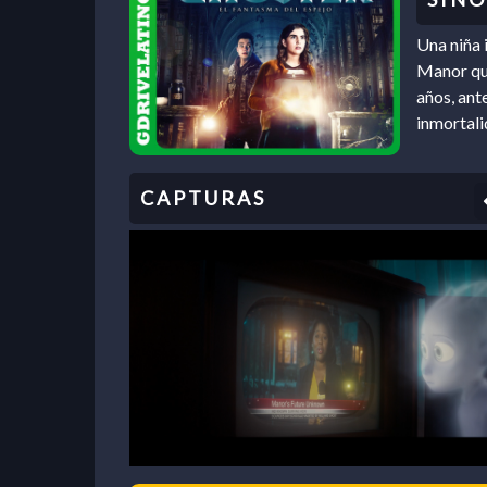
Una niña 
Manor que
años, ant
inmortali