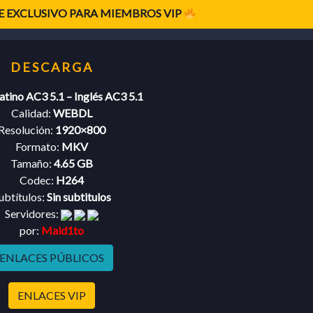
 EXCLUSIVO PARA MIEMBROS VIP
atino AC3 5.1 – Inglés AC3 5.1
Calidad:
WEBDL
Resolución:
1920×800
Formato:
MKV
Tamaño:
4.65 GB
Codec:
H264
ubtítulos:
Sin subtitulos
Servidores:
por:
Mald1to
ENLACES PÚBLICOS
ENLACES VIP