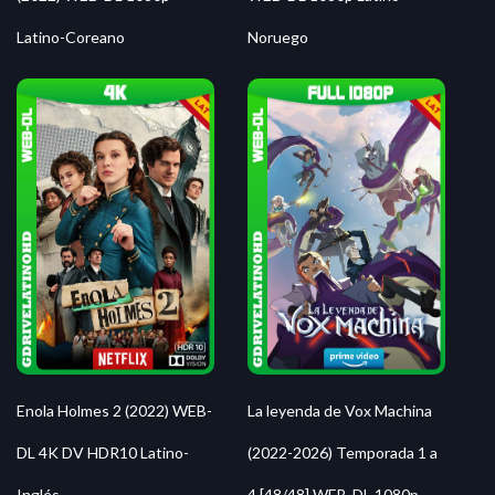
Latino-Coreano
Noruego
Enola Holmes 2 (2022) WEB-
La leyenda de Vox Machina
DL 4K DV HDR10 Latino-
(2022-2026) Temporada 1 a
Inglés
4 [48/48] WEB-DL 1080p