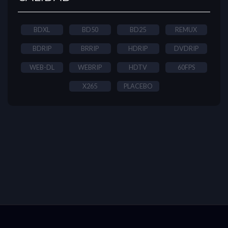
BDXL
BD50
BD25
REMUX
BDRIP
BRRIP
HDRIP
DVDRIP
WEB-DL
WEBRIP
HDTV
60FPS
X265
PLACEBO