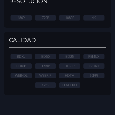
RESOLUCIÓN
480P
720P
1080P
4K
CALIDAD
BDXL
BD50
BD25
REMUX
BDRIP
BRRIP
HDRIP
DVDRIP
WEB-DL
WEBRIP
HDTV
60FPS
X265
PLACEBO