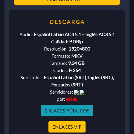
Audio:
Español Latino AC3 5.1 – Inglés AC3 5.1
Calidad:
BDRip
Resolución:
1920×800
Formato:
MKV
Tamaño:
9.34 GB
Codec:
H264
Subtítulos:
Español Latino (SRT), Inglés (SRT),
Forzados (SRT)
Servidores:
por:
eNeL
ENLACES PÚBLICOS
ENLACES VIP