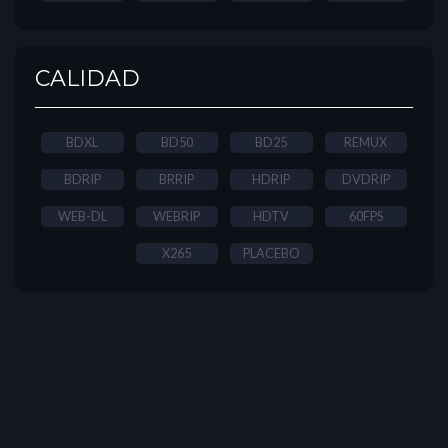
CALIDAD
BDXL
BD50
BD25
REMUX
BDRIP
BRRIP
HDRIP
DVDRIP
WEB-DL
WEBRIP
HDTV
60FPS
X265
PLACEBO