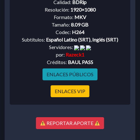
Calidad:
BDRip
Resolución:
1920×1080
Formato:
MKV
Tamaño:
8.09 GB
Codec:
H264
Subtítulos:
Español Latino (SRT), Inglés (SRT)
Servidores:
por:
Razeck1
Créditos:
BAUL PASS
ENLACES PÚBLICOS
ENLACES VIP
REPORTAR APORTE