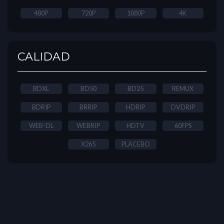
480P
720P
1080P
4K
CALIDAD
BDXL
BD50
BD25
REMUX
BDRIP
BRRIP
HDRIP
DVDRIP
WEB-DL
WEBRIP
HDTV
60FPS
X265
PLACEBO