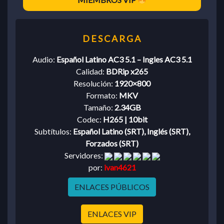
Audio:
Español Latino AC3 5.1 – Ingles AC3 5.1
Calidad:
BDRip x265
Resolución:
1920×800
Formato:
MKV
Tamaño:
2.34GB
Codec:
H265 | 10bit
Subtítulos:
Español Latino (SRT), Inglés (SRT),
Forzados (SRT)
Servidores:
por:
ivan4621
ENLACES PÚBLICOS
ENLACES VIP