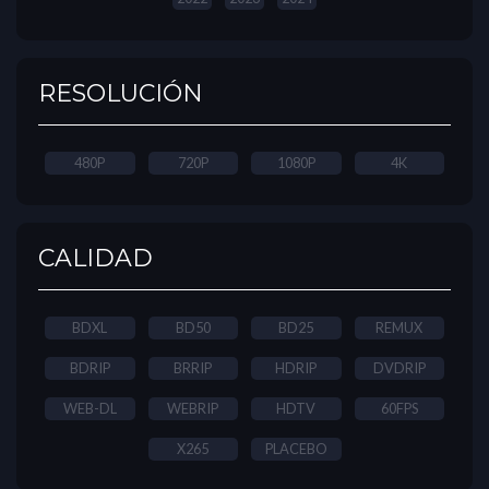
RESOLUCIÓN
480P
720P
1080P
4K
CALIDAD
BDXL
BD50
BD25
REMUX
BDRIP
BRRIP
HDRIP
DVDRIP
WEB-DL
WEBRIP
HDTV
60FPS
X265
PLACEBO