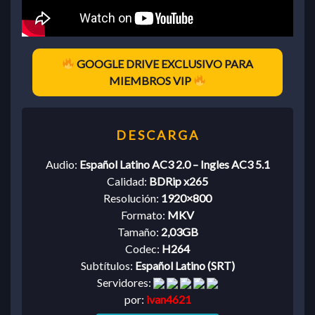
GOOGLE DRIVE EXCLUSIVO PARA
MIEMBROS VIP
Audio:
Español Latino AC3 2.0 – Ingles AC3 5.1
Calidad:
BDRip x265
Resolución:
1920×800
Formato:
MKV
Tamaño:
2,03GB
Codec:
H264
Subtítulos:
Español Latino (SRT)
Servidores:
por:
ivan4621