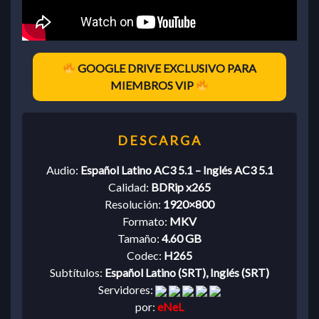
GOOGLE DRIVE EXCLUSIVO PARA
MIEMBROS VIP
Audio:
Español Latino AC3 5.1 – Inglés AC3 5.1
Calidad:
BDRip x265
Resolución:
1920×800
Formato:
MKV
Tamaño:
4.60 GB
Codec:
H265
Subtítulos:
Español Latino (SRT), Inglés (SRT)
Servidores:
por:
eNeL