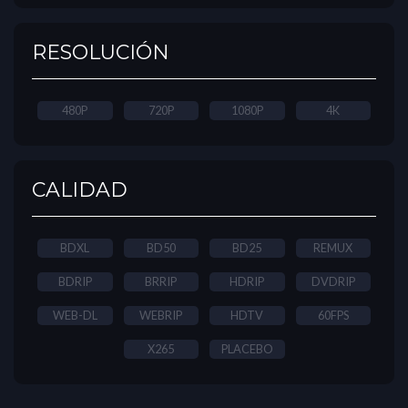
RESOLUCIÓN
480P
720P
1080P
4K
CALIDAD
BDXL
BD50
BD25
REMUX
BDRIP
BRRIP
HDRIP
DVDRIP
WEB-DL
WEBRIP
HDTV
60FPS
X265
PLACEBO