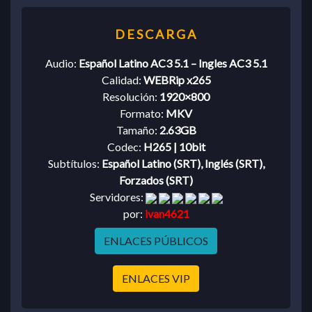
Audio:
Español Latino AC3 5.1 – Ingles AC3 5.1
Calidad:
WEBRip x265
Resolución:
1920×800
Formato:
MKV
Tamaño:
2.63GB
Codec:
H265 | 10bit
Subtítulos:
Español Latino (SRT), Inglés (SRT),
Forzados (SRT)
Servidores:
por:
ivan4621
ENLACES PÚBLICOS
ENLACES VIP