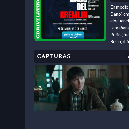
En medio 
Dano) emp
elocuencia
la mañana
Putin (Ju
Rusia, dif