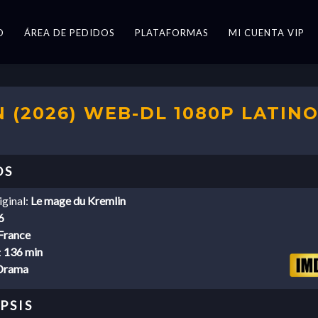
O
ÁREA DE PEDIDOS
PLATAFORMAS
MI CUENTA VIP
 (2026) WEB-DL 1080P LATINO
iginal:
Le mage du Kremlin
6
France
:
136 min
Drama