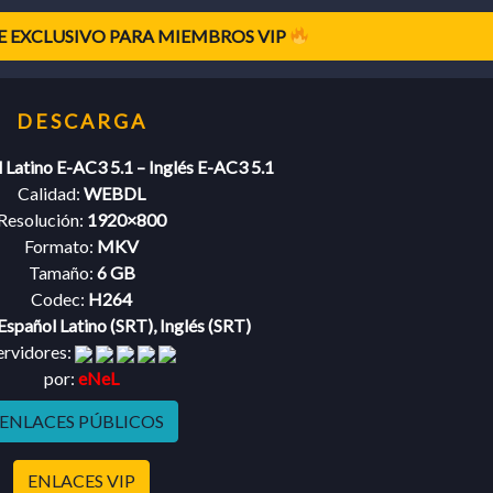
 EXCLUSIVO PARA MIEMBROS VIP
 Latino E-AC3 5.1 – Inglés E-AC3 5.1
Calidad:
WEBDL
Resolución:
1920×800
Formato:
MKV
Tamaño:
6 GB
Codec:
H264
Español Latino (SRT), Inglés (SRT)
ervidores:
por:
eNeL
ENLACES PÚBLICOS
ENLACES VIP