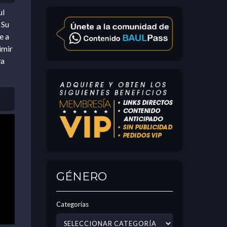
ul
 Su
e a
imir
va
GÉNERO
Categorías