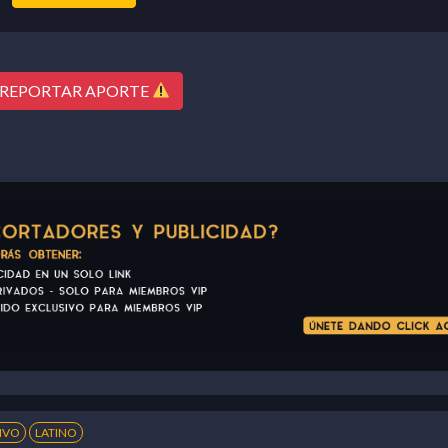
REPORTAR APORTE
IVO
LATINO