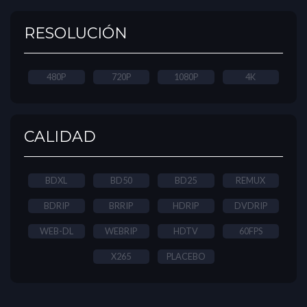
RESOLUCIÓN
480P
720P
1080P
4K
CALIDAD
BDXL
BD50
BD25
REMUX
BDRIP
BRRIP
HDRIP
DVDRIP
WEB-DL
WEBRIP
HDTV
60FPS
X265
PLACEBO