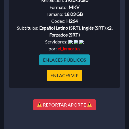
Resolución:
1920×1080
Formato:
MKV
Tamaño:
18.03 GB
Codec:
H264
Subtítulos:
Español Latino (SRT), Inglés (SRT) x2,
Forzados (SRT)
Servidores:
por:
el_inmortus
ENLACES PÚBLICOS
ENLACES VIP
REPORTAR APORTE