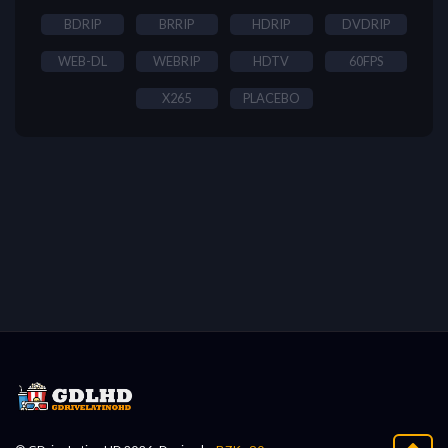
BDRIP
BRRIP
HDRIP
DVDRIP
WEB-DL
WEBRIP
HDTV
60FPS
X265
PLACEBO