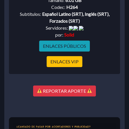
Tamaño:
6.01 GB
Codec:
H264
Subtítulos:
Español Latino (SRT), Inglés (SRT),
Forzados (SRT)
Servidores:
por:
Solid
ENLACES PÚBLICOS
ENLACES VIP
REPORTAR APORTE