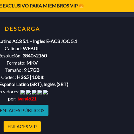
 EXCLUSIVO PARA MIEMBROS VIP
Latino AC3 5.1 – Ingles E-AC3 JOC 5.1
Calidad:
WEBDL
esolución:
3840×2160
Formato:
MKV
Tamaño:
9.17GB
Codec:
H265 | 10bit
Español Latino (SRT), Inglés (SRT)
ervidores:
por:
ivan4621
ENLACES PÚBLICOS
ENLACES VIP