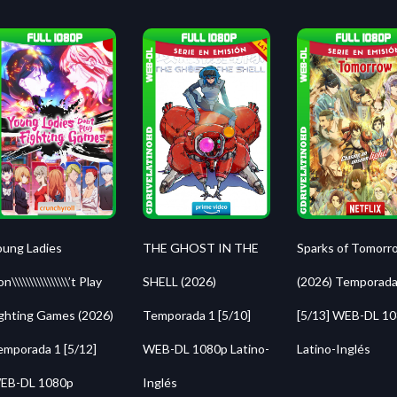
oung Ladies
THE GHOST IN THE
Sparks of Tomorr
n\\\\\\\\\\\\\\\\’t Play
SHELL (2026)
(2026) Temporada
ighting Games (2026)
Temporada 1 [5/10]
[5/13] WEB-DL 1
emporada 1 [5/12]
WEB-DL 1080p Latino-
Latino-Inglés
EB-DL 1080p
Inglés