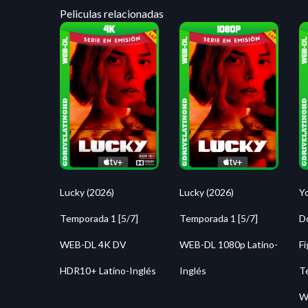
Peliculas relacionadas
Lucky (2026)
Lucky (2026)
Y
Temporada 1 [5/7]
Temporada 1 [5/7]
Do
WEB-DL 4K DV
WEB-DL 1080p Latino-
F
HDR10+ Latino-Inglés
Inglés
T
W