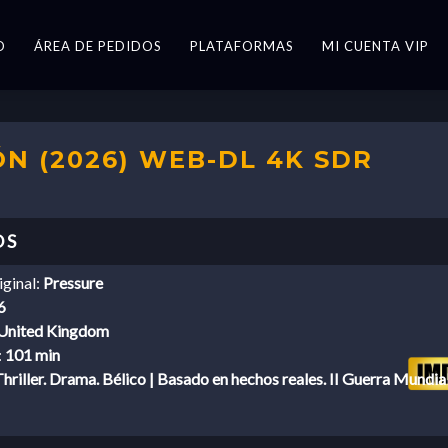
O
ÁREA DE PEDIDOS
PLATAFORMAS
MI CUENTA VIP
ÓN (2026) WEB-DL 4K SDR
iginal:
Pressure
6
United Kingdom
:
101 min
hriller. Drama. Bélico | Basado en hechos reales. II Guerra Mundia