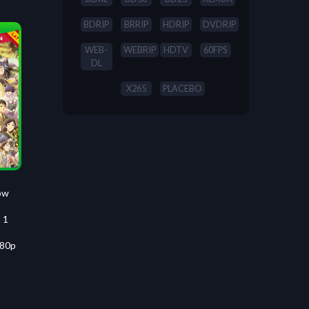
BDRIP
BRRIP
HDRIP
DVDRIP
WEB-
WEBRIP
HDTV
60FPS
DL
X265
PLACEBO
ow
 1
080p