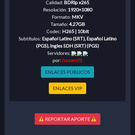
Calidad:
BDRip x265
Resolución:
1920×1080
Formato:
MKV
Tamaño:
4.27GB
Codec:
H265 | 10bit
Subtítulos:
Español Latino (SRT), Español Latino
(PGS), Ingles SDH (SRT) (PGS)
Servidores:
por:
Isazam01
ENLACES PÚBLICOS
ENLACES VIP
REPORTAR APORTE