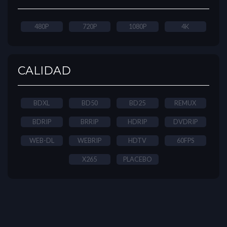
480P
720P
1080P
4K
CALIDAD
BDXL
BD50
BD25
REMUX
BDRIP
BRRIP
HDRIP
DVDRIP
WEB-DL
WEBRIP
HDTV
60FPS
X265
PLACEBO