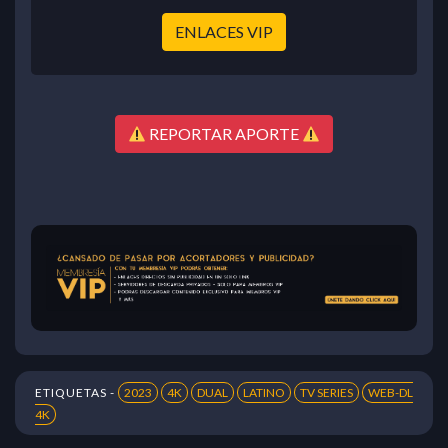
ENLACES VIP
REPORTAR APORTE
ETIQUETAS -
2023
4K
DUAL
LATINO
TV SERIES
WEB-DL
4K