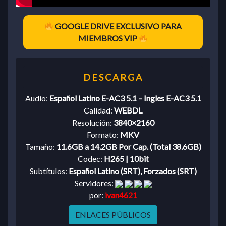
GOOGLE DRIVE EXCLUSIVO PARA
MIEMBROS VIP
Audio:
Español Latino E-AC3 5.1 – Ingles E-AC3 5.1
Calidad:
WEBDL
Resolución:
3840×2160
Formato:
MKV
Tamaño:
11.6GB a 14.2GB Por Cap. (Total 38.6GB)
Codec:
H265 | 10bit
Subtítulos:
Español Latino (SRT), Forzados (SRT)
Servidores:
por:
ivan4621
ENLACES PÚBLICOS