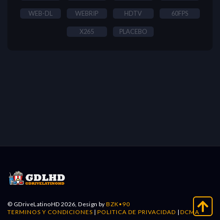
WEB-DL
WEBRIP
HDTV
60FPS
X265
PLACEBO
© GDriveLatinoHD 2026, Design by
BZK•90
TERMINOS Y CONDICIONES
|
POLITICA DE PRIVACIDAD
|
DCMA