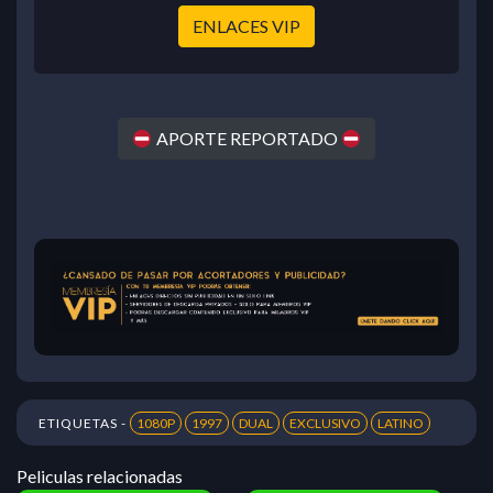
ENLACES VIP
APORTE REPORTADO
ETIQUETAS -
1080P
1997
DUAL
EXCLUSIVO
LATINO
Peliculas relacionadas