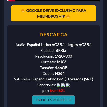
GOOGLE DRIVE EXCLUSIVO PARA
MIEMBROS VIP
Audio:
Español Latino AC3 5.1 – Ingles AC3 5.1
Calidad:
BRRip
Resolución:
1920×800
Formato:
MKV
Tamaño:
4.66GB
Codec:
H264
Subtítulos:
Español Latino (SRT), Forzados (SRT)
Servidores:
por:
ivan4621
ENLACES PÚBLICOS