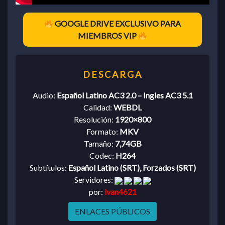
GOOGLE DRIVE EXCLUSIVO PARA
MIEMBROS VIP
Audio:
Español Latino AC3 2.0 – Ingles AC3 5.1
Calidad:
WEBDL
Resolución:
1920×800
Formato:
MKV
Tamaño:
7,74GB
Codec:
H264
Subtítulos:
Español Latino (SRT), Forzados (SRT)
Servidores:
por:
ivan4621
ENLACES PÚBLICOS