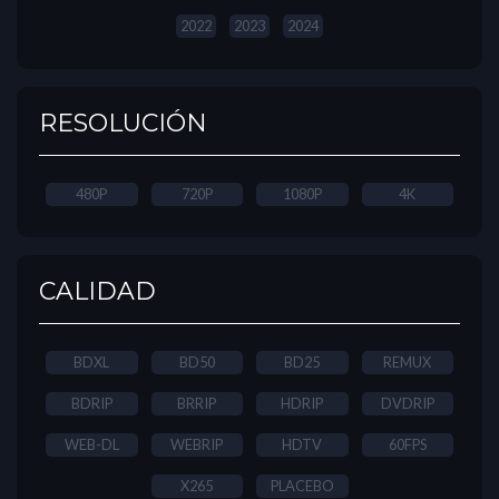
2022
2023
2024
RESOLUCIÓN
480P
720P
1080P
4K
CALIDAD
BDXL
BD50
BD25
REMUX
BDRIP
BRRIP
HDRIP
DVDRIP
WEB-DL
WEBRIP
HDTV
60FPS
X265
PLACEBO