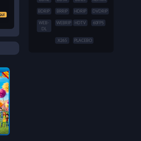
BDRIP
BRRIP
HDRIP
DVDRIP
WEB-
WEBRIP
HDTV
60FPS
DL
X265
PLACEBO