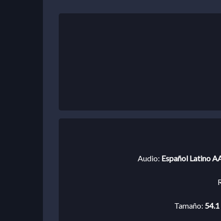
Audio:
Español Latino AA
R
Tamaño:
54.1