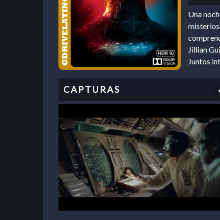
Una noche
misterios
comprende
Jillian G
Juntos in