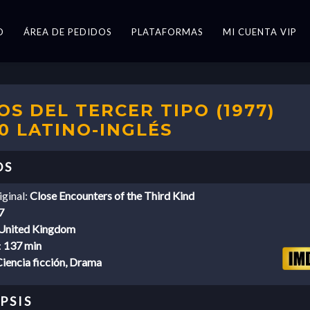
O
ÁREA DE PEDIDOS
PLATAFORMAS
MI CUENTA VIP
 DEL TERCER TIPO (1977)
0 LATINO-INGLÉS
iginal:
Close Encounters of the Third Kind
7
United Kingdom
:
137 min
iencia ficción, Drama