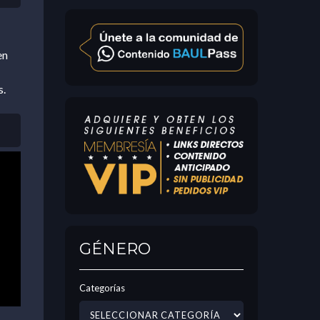
en
s.
GÉNERO
Categorías