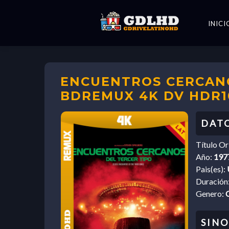
INICI
ENCUENTROS CERCANOS
BDREMUX 4K DV HDR1
Título Or
Año:
197
Pais(es):
Duración
Genero:
C