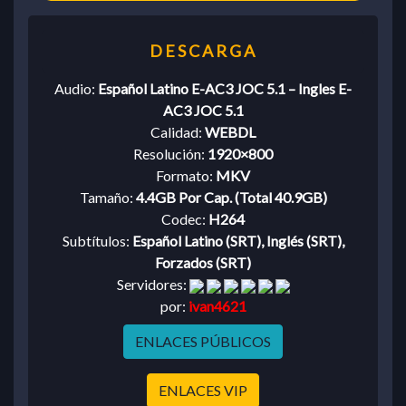
Audio:
Español Latino E-AC3 JOC 5.1 – Ingles E-
AC3 JOC 5.1
Calidad:
WEBDL
Resolución:
1920×800
Formato:
MKV
Tamaño:
4.4GB Por Cap. (Total 40.9GB)
Codec:
H264
Subtítulos:
Español Latino (SRT), Inglés (SRT),
Forzados (SRT)
Servidores:
por:
ivan4621
ENLACES PÚBLICOS
ENLACES VIP