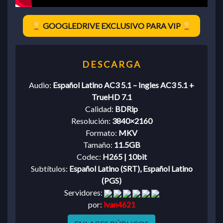
GOOGLEDRIVE EXCLUSIVO PARA VIP
Audio:
Español Latino AC3 5.1 – Ingles AC3 5.1 +
TrueHD 7.1
Calidad:
BDRip
Resolución:
3840×2160
Formato:
MKV
Tamaño:
11.5GB
Codec:
H265 | 10bit
Subtítulos:
Español Latino (SRT), Español Latino
(PGS)
Servidores:
por:
ivan4621