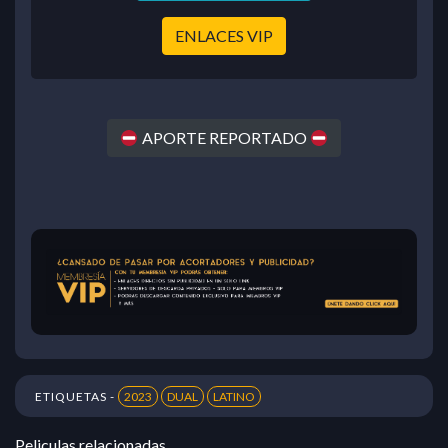
ENLACES VIP
APORTE REPORTADO
ETIQUETAS -
2023
DUAL
LATINO
Peliculas relacionadas