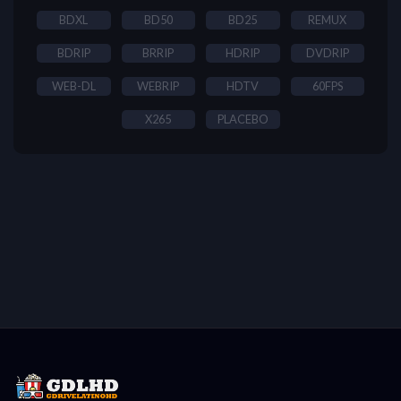
BDXL
BD50
BD25
REMUX
BDRIP
BRRIP
HDRIP
DVDRIP
WEB-DL
WEBRIP
HDTV
60FPS
X265
PLACEBO