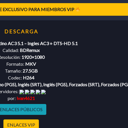
 EXCLUSIVO PARA MIEMBROS VIP
tino AC3 5.1 – Ingles AC3 + DTS-HD 5.1
Calidad:
BDRemux
esolución:
1920×1080
Formato:
MKV
Tamaño:
27.5GB
Codec:
H264
no (PGS), Inglés (SRT), Inglés (PGS), Forzados (SRT), Forzados (PG
ervidores:
por:
ivan4621
ENLACES PÚBLICOS
ENLACES VIP