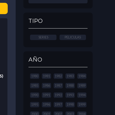
TIPO
SERIES
PELICULAS
AÑO
S)
1980
1981
1982
1983
1984
1985
1986
1987
1988
1989
1990
1991
1992
1993
1994
1995
1996
1997
1998
1999
2000
2001
2002
2003
2004