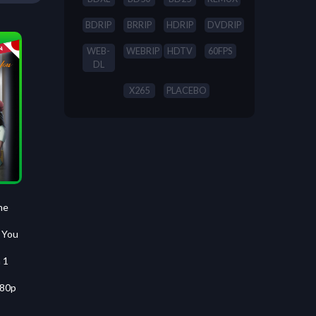
BDRIP
BRRIP
HDRIP
DVDRIP
WEB-
WEBRIP
HDTV
60FPS
DL
X265
PLACEBO
he
 You
 1
080p