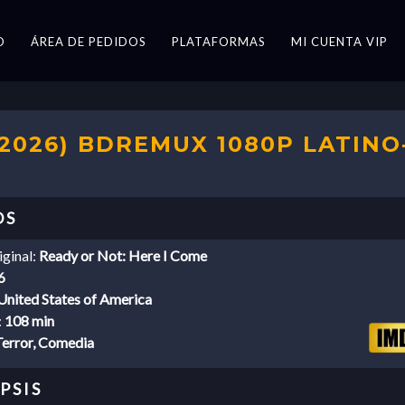
O
ÁREA DE PEDIDOS
PLATAFORMAS
MI CUENTA VIP
2026) BDREMUX 1080P LATINO
iginal:
Ready or Not: Here I Come
6
United States of America
:
108 min
Terror, Comedia