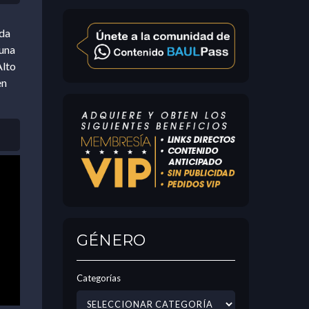
ada
 una
Alto
en
GÉNERO
Categorías