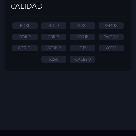
CALIDAD
BDXL
BD50
BD25
REMUX
BDRIP
BRRIP
HDRIP
DVDRIP
WEB-DL
WEBRIP
HDTV
60FPS
X265
PLACEBO