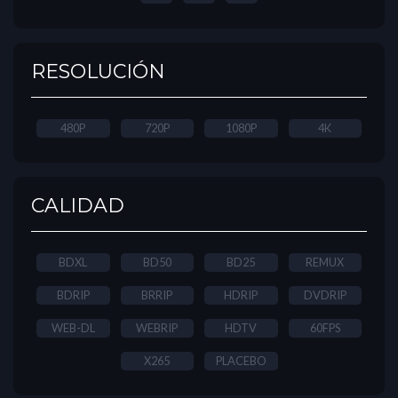
RESOLUCIÓN
480P
720P
1080P
4K
CALIDAD
BDXL
BD50
BD25
REMUX
BDRIP
BRRIP
HDRIP
DVDRIP
WEB-DL
WEBRIP
HDTV
60FPS
X265
PLACEBO