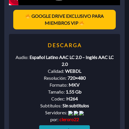
GOOGLE DRIVE EXCLUSIVO PARA
MIEMBROS VIP
Audio:
Español Latino AAC LC 2.0 – Inglés AAC LC
2.0
Calidad:
WEBDL
Resolución:
720×480
Formato:
MKV
Tamaño:
1.55 Gb
Codec:
H264
Subtítulos:
Sin subtitulos
Servidores:
por:
cleroro22