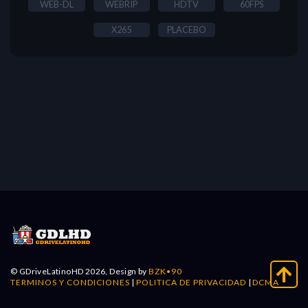
WEB-DL
WEBRIP
HDTV
60FPS
X265
PLACEBO
© GDriveLatinoHD 2026, Design by
BZK•90
TERMINOS Y CONDICIONES
|
POLITICA DE PRIVACIDAD
|
DCMA