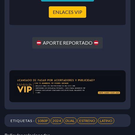
ENLACES VIP
APORTE REPORTADO
ETIQUETAS -
1080P
2024
DUAL
ESTRENO
LATINO