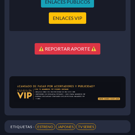
ENLACES PÚBLICOS
ENLACES VIP
REPORTAR APORTE
ETIQUETAS -
ESTRENO
JAPONES
TV SERIES