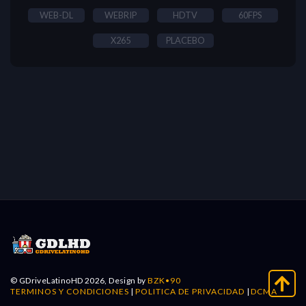
WEB-DL
WEBRIP
HDTV
60FPS
X265
PLACEBO
© GDriveLatinoHD 2026, Design by
BZK•90
TERMINOS Y CONDICIONES
|
POLITICA DE PRIVACIDAD
|
DCMA