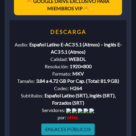
GOOGLE DRIVE EXCLUSIVO PARA
MIEMBROS VIP
Audio:
Español Latino E-AC3 5.1 (Atmos) – Inglés E-
AC3 5.1 (Atmos)
Calidad:
WEBDL
Resolución:
1920×800
Formato:
MKV
Tamaño:
3.84 a 4.72 GB Por Cap. (Total: 81.9 GB)
Codec:
H264
Subtítulos:
Español Latino (SRT), Inglés (SRT),
Forzados (SRT)
Servidores:
por:
eNeL
ENLACES PÚBLICOS